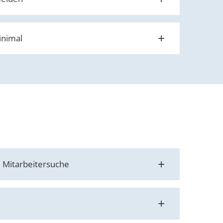
minimal
 Mitarbeitersuche
d