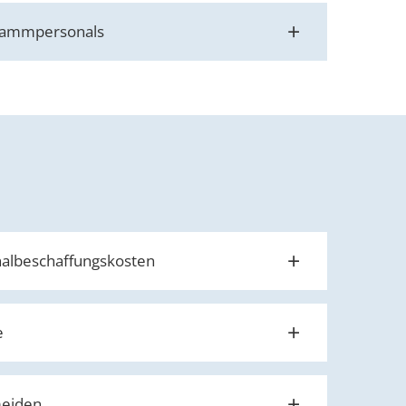
 Stammpersonals
nalbeschaffungskosten
e
meiden