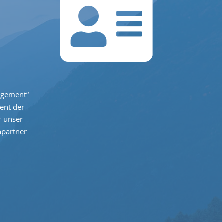
agement“
ent der
r unser
hpartner